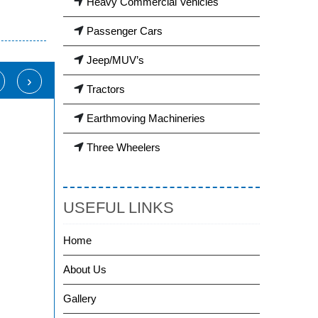
Heavy Commercial Vehicles
Passenger Cars
Jeep/MUV’s
›
Tractors
Earthmoving Machineries
Three Wheelers
USEFUL LINKS
Home
About Us
Gallery