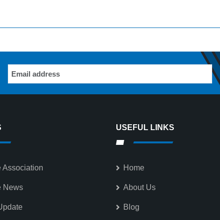
S
USEFUL LINKS
 Association
Home
e News
About Us
Update
Blog