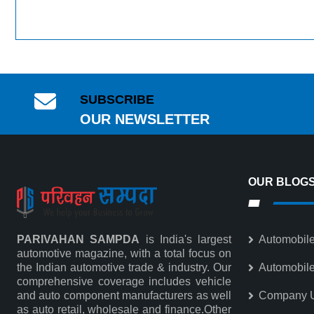
SUBSCRIBE
OUR NEWSLETTER
OUR BLOG
PARIVAHAN SAMPDA
is India's largest
Automobile
automotive magazine, with a total focus on
the Indian automotive trade & industry. Our
Automobil
comprehensive coverage includes vehicle
and auto component manufacturers as well
Company 
as auto retail, wholesale and finance.Other