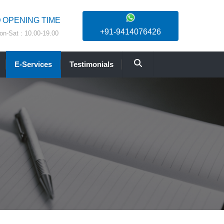
OPENING TIME
+91-9414076426
on-Sat : 10.00-19.00
E-Services
Testimonials