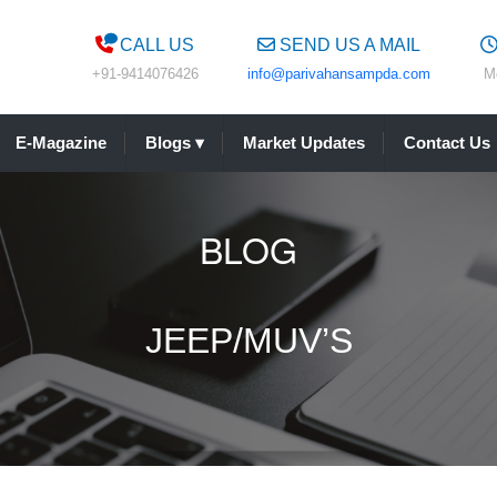
CALL US
SEND US A MAIL
+91-9414076426
info@parivahansampda.com
M
E-Magazine
Blogs
▾
Market Updates
Contact Us
BLOG
JEEP/MUV’S