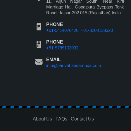
11, Arjun Nagar South, Near Kirti
Marriage Hall, Gopalpura Byepass Tonk
Road, Jaipur-302 015 (Rajasthan) India
PHONE
+91-9414076426
,
+91-8209138320
PHONE
+91-9799102032
EMAIL
info@parivahansampda.com
About Us
FAQs
Contact Us