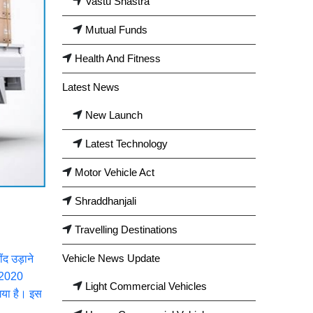
Vastu Shastra
Mutual Funds
Health And Fitness
Latest News
New Launch
Latest Technology
Motor Vehicle Act
Shraddhanjali
Travelling Destinations
Vehicle News Update
ींद उड़ाने
र 2020
Light Commercial Vehicles
च गया है। इस