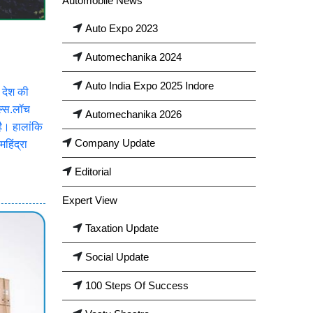
Automobile News
Auto Expo 2023
Automechanika 2024
Auto India Expo 2025 Indore
ख देश की
डल्स.लॉच
Automechanika 2026
ै। हालांकि
Company Update
हिंद्रा
Editorial
Expert View
Taxation Update
Social Update
100 Steps Of Success