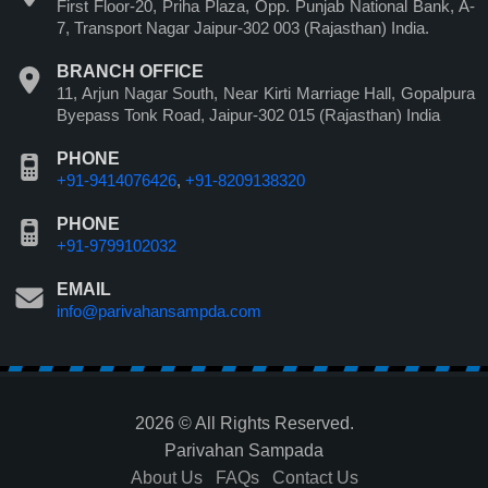
First Floor-20, Priha Plaza, Opp. Punjab National Bank, A-
7, Transport Nagar Jaipur-302 003 (Rajasthan) India.
BRANCH OFFICE
11, Arjun Nagar South, Near Kirti Marriage Hall, Gopalpura
Byepass Tonk Road, Jaipur-302 015 (Rajasthan) India
PHONE
+91-9414076426
,
+91-8209138320
PHONE
+91-9799102032
EMAIL
info@parivahansampda.com
2026 © All Rights Reserved.
Parivahan Sampada
About Us
FAQs
Contact Us