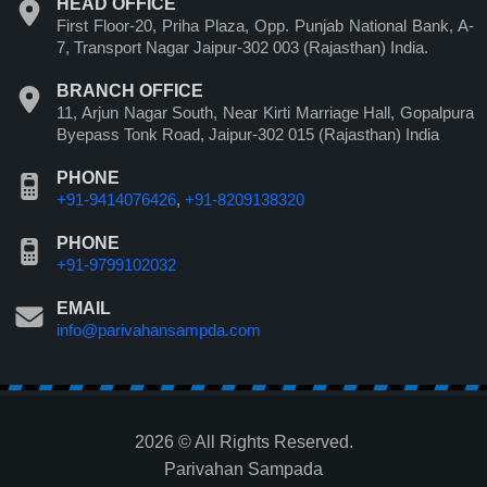
HEAD OFFICE
First Floor-20, Priha Plaza, Opp. Punjab National Bank, A-
7, Transport Nagar Jaipur-302 003 (Rajasthan) India.
BRANCH OFFICE
11, Arjun Nagar South, Near Kirti Marriage Hall, Gopalpura
Byepass Tonk Road, Jaipur-302 015 (Rajasthan) India
PHONE
+91-9414076426
,
+91-8209138320
PHONE
+91-9799102032
EMAIL
info@parivahansampda.com
2026 © All Rights Reserved.
Parivahan Sampada